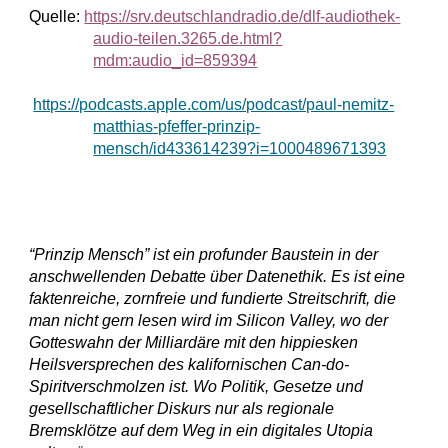
Quelle: 
https://srv.deutschlandradio.de/dlf-audiothek-
audio-teilen.3265.de.html?
mdm:audio_id=859394
https://podcasts.apple.com/us/podcast/paul-nemitz-
matthias-pfeffer-prinzip-
mensch/id433614239?i=1000489671393
“Prinzip Mensch” ist ein profunder Baustein in der 
anschwellenden Debatte über Datenethik. Es ist eine 
faktenreiche, zornfreie und fundierte Streitschrift, die 
man nicht gern lesen wird im Silicon Valley, wo der 
Gotteswahn der Milliardäre mit den hippiesken 
Heilsversprechen des kalifornischen Can-do-
Spiritverschmolzen ist. Wo Politik, Gesetze und 
gesellschaftlicher Diskurs nur als regionale 
Bremsklötze auf dem Weg in ein digitales Utopia 